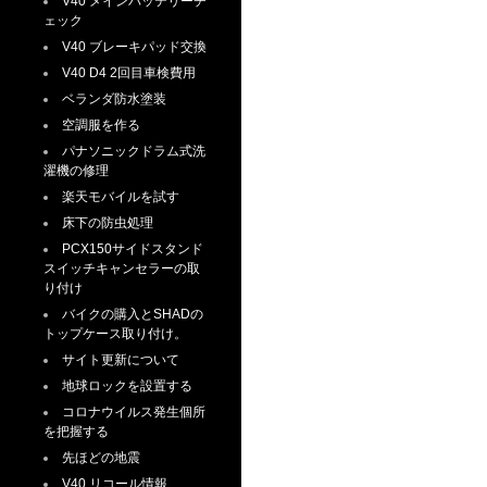
V40 メインバッテリーチ
ェック
V40 ブレーキパッド交換
V40 D4 2回目車検費用
ベランダ防水塗装
空調服を作る
パナソニックドラム式洗
濯機の修理
楽天モバイルを試す
床下の防虫処理
PCX150サイドスタンド
スイッチキャンセラーの取
り付け
バイクの購入とSHADの
トップケース取り付け。
サイト更新について
地球ロックを設置する
コロナウイルス発生個所
を把握する
先ほどの地震
V40 リコール情報