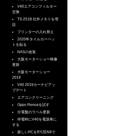
V40エアコンフィルター
交換
TS-251B 社外メモリを増
設
プリンターの入れ替え
2020年タイルカーペッ
トを貼る
NASの改装
大阪モーターショー映像
更新
大阪モーターショー
2019
V40 2019カーナビアッ
プデート
エアコンクリーニング
Oppo Renoaを試す
分電盤のラベル更新
停電時にV40を電源車に
する
新しいPCをRYZEN9で