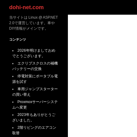
検
dohi-net.com
索
当サイトは Linux @ ASP.NET
2.0で運営しています。車や
DIY情報がメインです。
コンテンツ
2026年明けましておめ
でとうございます。
エクリプスクロスの補機
バッテリーの交換
停電対策にポータブル電
源を試す
車用ジャンプスターター
の買い替え
Proxmoxサーバーシステ
ムへ変更
2023年もありがとうご
ざいました。
2階リビングのエアコン
取替