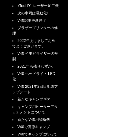
xTool D1 レーザー加工機
次の車両は電動化!
V40記事更新終了
ブラザープリンターの修
理
2022年あけましておめ
でとうございます。
V40 イモビライザーの複
製
2021年も残りわずか。
V40 ヘッドライト LED
化
V40 2021年2回目地図ア
ップデート
新たなキャンプギア
キャンプ用ヒーターアタ
ッチメントについて
新たなV40用診断機
V40で高原キャンプ
V40でキャンプに行って