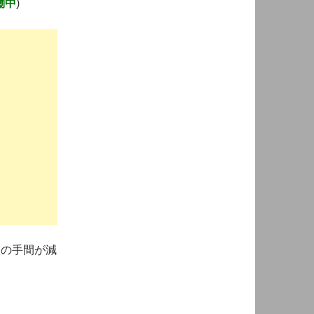
働中
)
業の手間が減