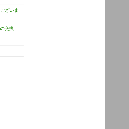
うございま
ーの交換
え
。