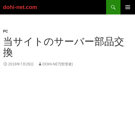
検
dohi-net.com
索
コ
ン
メイン
テ
メニュ
ン
PC
ー
ツ
当サイトのサーバー部品交
へ
換
ス
キ
ッ
2018年7月28日
DOHI-NET[管理者]
プ