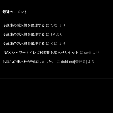
最近のコメント
冷蔵庫の製氷機を修理する
に
ひな
より
冷蔵庫の製氷機を修理する
に
TP
より
冷蔵庫の製氷機を修理する
に
くに
より
INAX シャワートイレ点検時期お知らせリセット
に
swift
より
お風呂の排水栓が故障しました。
に
dohi-net[管理者]
より