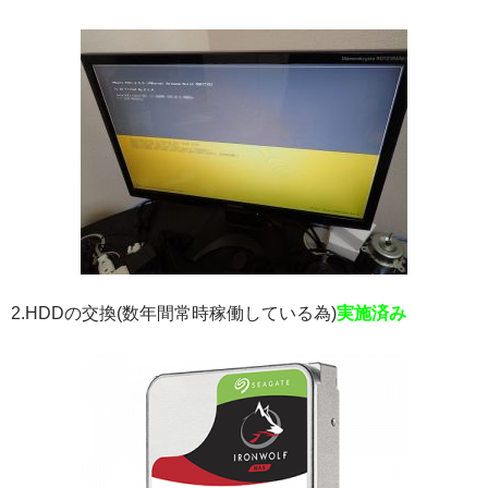
2.HDDの交換(数年間常時稼働している為)
実施済み