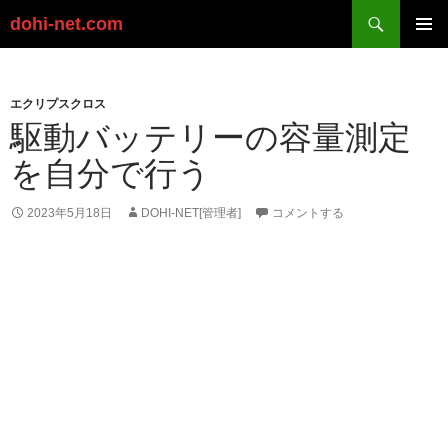
検
dohi-net.com
索
コ
ン
メイン
テ
メニュ
ン
エクリプスクロス
ー
ツ
駆動バッテリーの容量測定
へ
を自分で行う
ス
キ
ッ
2023年5月18日
DOHI-NET[管理者]
コメントする
プ