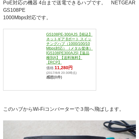
PoE対応の機器 4台まで送電できるハブです。 NETGEAR
GS108PE
1000Mbps対応です。
GS108PE-300AJS【税込】
ネットギア 8ポート スイッ
チングハブ（1000/100/10
Mbps対応）（メタル筐体）
[GS108PE300AJS]【返品
種別A】【送料無料】
【RCP】
11,280円
価格:
(2017/8/8 20:30時点)
感想(0件)
このハブからWi-Fiコンバーターで３階へ飛ばします。