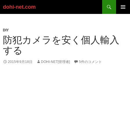
検
dohi-net.com
索
コ
ン
メイン
テ
メニュ
ン
DIY
ー
ツ
防犯カメラを安く個人輸入
へ
する
ス
キ
ッ
2015年9月18日
DOHI-NET[管理者]
5件のコメント
プ