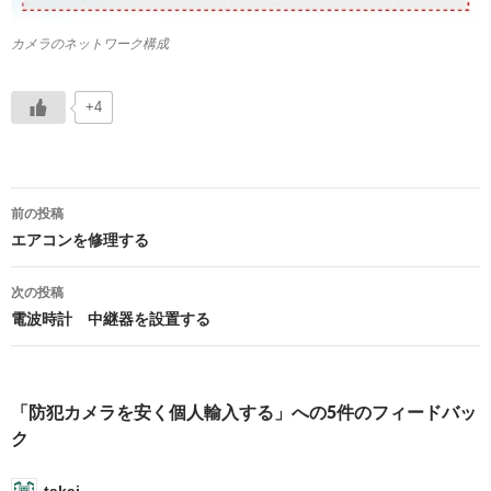
カメラのネットワーク構成
+4
投
前の投稿
稿
エアコンを修理する
ナ
次の投稿
ビ
電波時計 中継器を設置する
ゲ
ー
「防犯カメラを安く個人輸入する」への5件のフィードバッ
シ
ク
ョ