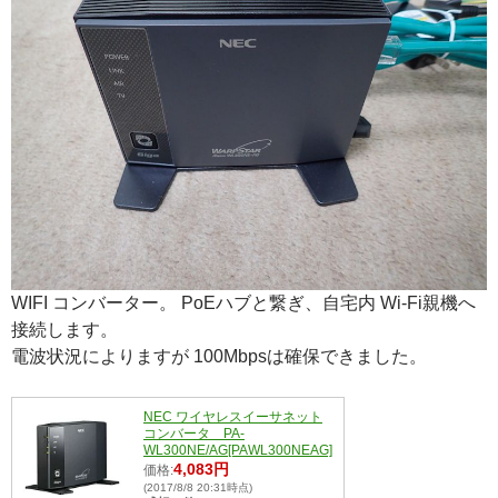
WIFI コンバーター。 PoEハブと繋ぎ、自宅内 Wi-Fi親機へ
接続します。
電波状況によりますが 100Mbpsは確保できました。
NEC ワイヤレスイーサネット
コンバータ PA-
WL300NE/AG[PAWL300NEAG]
4,083円
価格:
(2017/8/8 20:31時点)