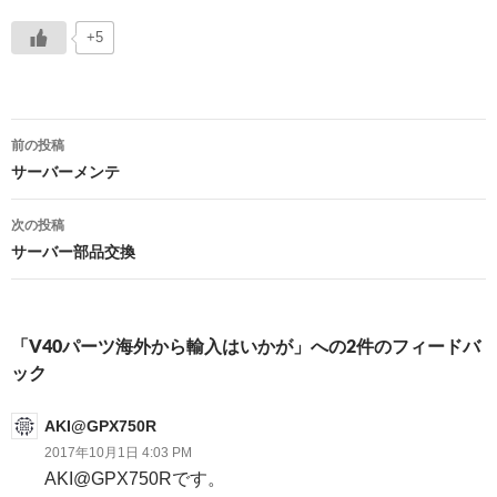
+5
投
前の投稿
稿
サーバーメンテ
ナ
次の投稿
ビ
サーバー部品交換
ゲ
ー
「V40パーツ海外から輸入はいかが」への2件のフィードバ
シ
ック
ョ
AKI@GPX750R
ン
2017年10月1日 4:03 PM
AKI@GPX750Rです。