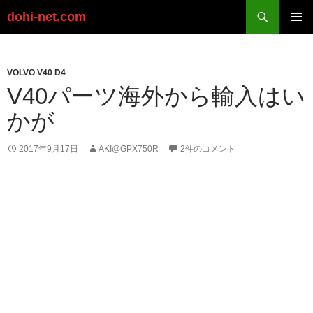
検
dohi-net.com
索
コ
ン
メイン
テ
メニュ
ン
VOLVO V40 D4
ー
ツ
V40パーツ海外から輸入はい
へ
かが
ス
キ
ッ
2017年9月17日
AKI@GPX750R
2件のコメント
プ