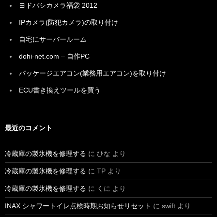
ヨドバシカメラ福袋 2012
IPカメラ(防犯カメラ)の取り付け
自宅にサーバールーム
dohi-net.com – 自作PC
パッケージエアコン(業務用エアコン)を取り付け
ECU書き換えツールを買う
最近のコメント
冷蔵庫の製氷機を修理する
に
ひな
より
冷蔵庫の製氷機を修理する
に
TP
より
冷蔵庫の製氷機を修理する
に
くに
より
INAX シャワートイレ点検時期お知らせリセット
に
swift
より