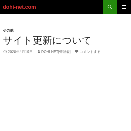
検
dohi-net.com
索
コ
ン
メイン
テ
メニュ
ン
その他
ー
ツ
サイト更新について
へ
ス
2020年4月19日
DOHI-NET[管理者]
コメントする
キ
ッ
プ