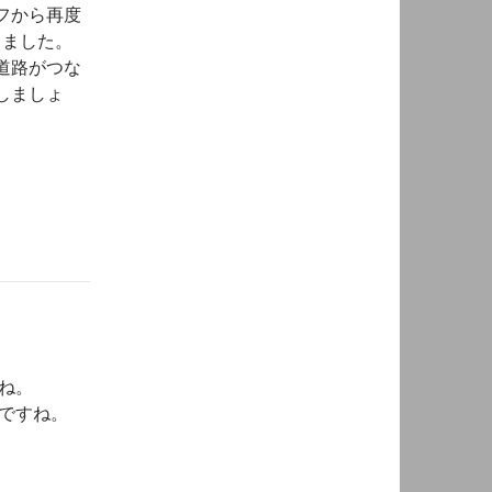
フから再度
きました。
道路がつな
しましょ
ね。
ですね。