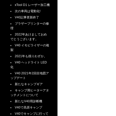
xTool D1 レーザー加工機
次の車両は電動化!
V40記事更新終了
ブラザープリンターの修
理
2022年あけましておめ
でとうございます。
V40 イモビライザーの複
製
2021年も残りわずか。
V40 ヘッドライト LED
化
V40 2021年2回目地図ア
ップデート
新たなキャンプギア
キャンプ用ヒーターアタ
ッチメントについて
新たなV40用診断機
V40で高原キャンプ
V40でキャンプに行って