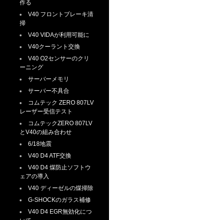
作る
V40 フロントブレーキ清
掃
V40 VIDAが利用可能に
V40クーラント交換
V40 O2センサーのクリ
ーニング
サーバーメモリ
サーバー不具合
コムテック ZERO 807LV
レーザー受信テスト
コムテックZERO 807LV
とV40の組み合わせ
6/18地震
V40 D4 ATF交換
V40 D4 煤防止ソフトウ
ェアの導入
V40 ディーゼルの煤掃除
G-SHOCKのガラス補修
V40 D4 EGR無効化につ