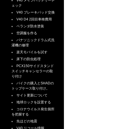
V40 メインバッテリーチ
ェック
V40 ブレーキパッド交換
V40 D4 2回目車検費用
ベランダ防水塗装
空調服を作る
パナソニックドラム式洗
濯機の修理
楽天モバイルを試す
床下の防虫処理
PCX150サイドスタンド
スイッチキャンセラーの取
り付け
バイクの購入とSHADの
トップケース取り付け。
サイト更新について
地球ロックを設置する
コロナウイルス発生個所
を把握する
先ほどの地震
V40 リコール情報