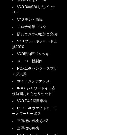
V40 3年経過したバッテ
リー
V40 テレビ故障
コロナ対策マスク
防犯カメラの追加と交換
V40 ブレーキフルード交
換2020
V40用油圧ジャッキ
サーバー機製作
PCX150 センタースプリ
ング交換
サイトメンテナンス
INAX シャワートイレ点
検時期お知らせリセット
V40 D4 2回目車検
PCX150 ウエイトローラ
ーとプーリーボス
空調機の点検その2
空調機の点検