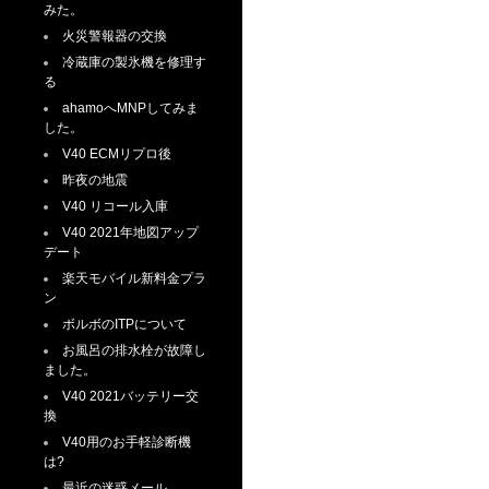
みた。
火災警報器の交換
冷蔵庫の製氷機を修理す
る
ahamoへMNPしてみま
した。
V40 ECMリプロ後
昨夜の地震
V40 リコール入庫
V40 2021年地図アップ
デート
楽天モバイル新料金プラ
ン
ボルボのITPについて
お風呂の排水栓が故障し
ました。
V40 2021バッテリー交
換
V40用のお手軽診断機
は?
最近の迷惑メール