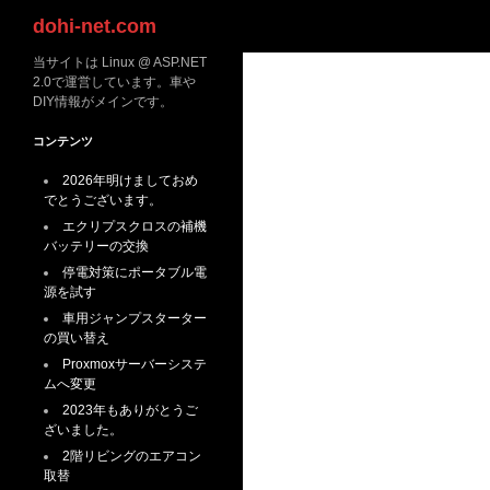
検
dohi-net.com
索
当サイトは Linux @ ASP.NET
2.0で運営しています。車や
DIY情報がメインです。
コンテンツ
2026年明けましておめ
でとうございます。
エクリプスクロスの補機
バッテリーの交換
停電対策にポータブル電
源を試す
車用ジャンプスターター
の買い替え
Proxmoxサーバーシステ
ムへ変更
2023年もありがとうご
ざいました。
2階リビングのエアコン
取替