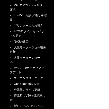
V40エアコンフィルター
交換
TS-251B 社外メモリを増
設
プリンターの入れ替え
2020年タイルカーペッ
トを貼る
NASの改装
大阪モーターショー映像
更新
大阪モーターショー
2019
V40 2019カーナビアッ
プデート
エアコンクリーニング
Oppo Renoaを試す
分電盤のラベル更新
停電時にV40を電源車に
する
新しいPCをRYZEN9で