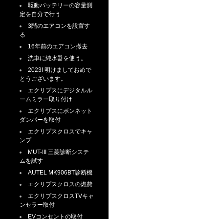
駆動バッテリーの容量測
定を自分で行う
3階のエアコンを設置す
る
16年前のエアコン撤去
洗車に純水器を使う。
2023! 明けましておめで
とうございます。
エクリプスにデジタルル
ームミラー取り付け
エクリプスにボンネット
ダンパーを取付
エクリプスクロスでキャ
ンプ
MUT-III 三菱診断システ
ムを試す
AUTEL MK906BT診断機
エクリプスクロスの燃費
エクリプスクロスTVキャ
ンセラー取付
EVコンセントの取付