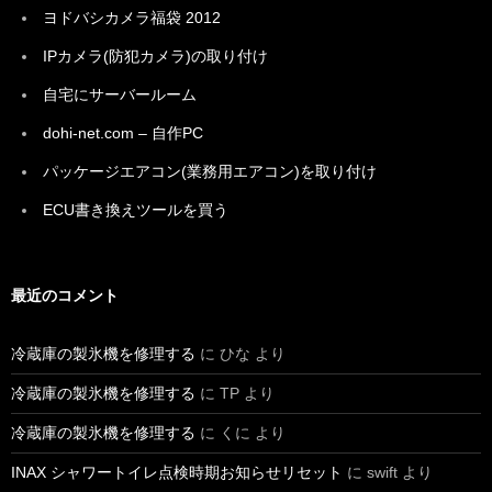
ヨドバシカメラ福袋 2012
IPカメラ(防犯カメラ)の取り付け
自宅にサーバールーム
dohi-net.com – 自作PC
パッケージエアコン(業務用エアコン)を取り付け
ECU書き換えツールを買う
最近のコメント
冷蔵庫の製氷機を修理する
に
ひな
より
冷蔵庫の製氷機を修理する
に
TP
より
冷蔵庫の製氷機を修理する
に
くに
より
INAX シャワートイレ点検時期お知らせリセット
に
swift
より