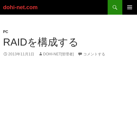
検
dohi-net.com
索
コ
ン
メイン
テ
メニュ
ン
PC
ー
ツ
RAIDを構成する
へ
ス
2013年11月1日
DOHI-NET[管理者]
コメントする
キ
ッ
プ