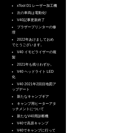
xTool D1 レーザー加工機
次の車両は電動化!
V40記事更新終了
ブラザープリンターの修
理
2022年あけましておめ
でとうございます。
V40 イモビライザーの複
製
2021年も残りわずか。
V40 ヘッドライト LED
化
V40 2021年2回目地図ア
ップデート
新たなキャンプギア
キャンプ用ヒーターアタ
ッチメントについて
新たなV40用診断機
V40で高原キャンプ
V40でキャンプに行って