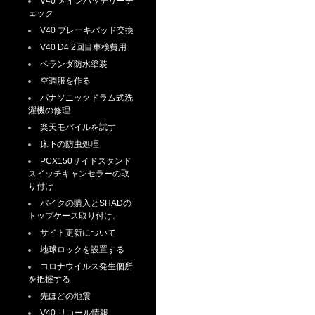
V40 メインバッテリーチ
ェック
V40 ブレーキパッド交換
V40 D4 2回目車検費用
ベランダ防水塗装
空調服を作る
パナソニックドラム式洗
濯機の修理
楽天モバイルを試す
床下の防虫処理
PCX150サイドスタンド
スイッチキャンセラーの取
り付け
バイクの購入とSHADの
トップケース取り付け。
サイト更新について
地球ロックを設置する
コロナウイルス発生個所
を把握する
先ほどの地震
V40 リコール情報