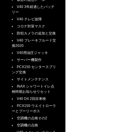
V40 3年経過したバッテ
リー
V40 テレビ故障
コロナ対策マスク
防犯カメラの追加と交換
V40 ブレーキフルード交
換2020
V40用油圧ジャッキ
サーバー機製作
PCX150 センタースプリ
ング交換
サイトメンテナンス
INAX シャワートイレ点
検時期お知らせリセット
V40 D4 2回目車検
PCX150 ウエイトローラ
ーとプーリーボス
空調機の点検その2
空調機の点検