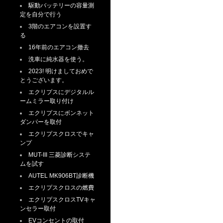
駆動バッテリーの容量測
定を自分で行う
3階のエアコンを設置す
る
16年前のエアコン撤去
洗車に純水器を使う。
2023! 明けましておめで
とうございます。
エクリプスにデジタルル
ームミラー取り付け
エクリプスにボンネット
ダンパーを取付
エクリプスクロスでキャ
ンプ
MUT-III 三菱診断システ
ムを試す
AUTEL MK906BT診断機
エクリプスクロスの燃費
エクリプスクロスTVキャ
ンセラー取付
EVコンセントの取付