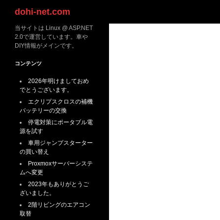
検
dohi-net.com
索
当サイトは Linux @ ASP.NET
2.0で運営しています。車や
DIY情報がメインです。
コンテンツ
2026年明けましておめ
でとうございます。
エクリプスクロスの補機
バッテリーの交換
停電対策にポータブル電
源を試す
車用ジャンプスターター
の買い替え
Proxmoxサーバーシステ
ムへ変更
2023年もありがとうご
ざいました。
2階リビングのエアコン
取替