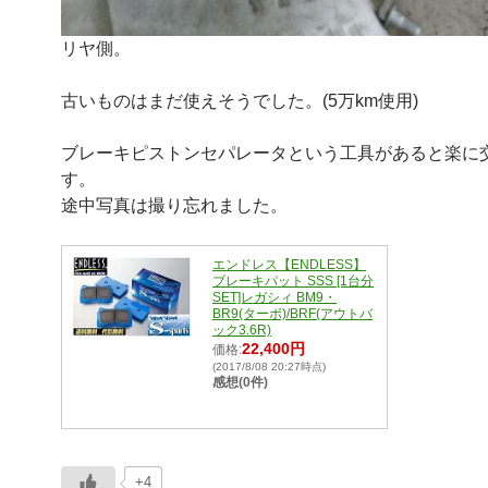
リヤ側。
古いものはまだ使えそうでした。(5万km使用)
ブレーキピストンセパレータという工具があると楽に
す。
途中写真は撮り忘れました。
エンドレス【ENDLESS】
ブレーキパット SSS [1台分
SET]レガシィ BM9・
BR9(ターボ)/BRF(アウトバ
ック3.6R)
22,400円
価格:
(2017/8/08 20:27時点)
感想(0件)
+4