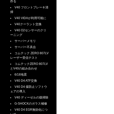
作る
V40 フロントブレーキ清
掃
V40 VIDAが利用可能に
V40クーラント交換
V40 O2センサーのクリ
ーニング
サーバーメモリ
サーバー不具合
コムテック ZERO 807LV
レーザー受信テスト
コムテックZERO 807LV
とV40の組み合わせ
6/18地震
V40 D4 ATF交換
V40 D4 煤防止ソフトウ
ェアの導入
V40 ディーゼルの煤掃除
G-SHOCKのガラス補修
V40 D4 EGR無効化につ