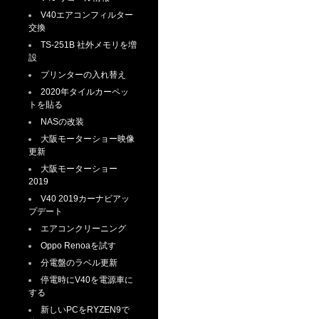
V40エアコンフィルター
交換
TS-251B 社外メモリを増
設
プリンターの入れ替え
2020年タイルカーペッ
トを貼る
NASの改装
大阪モーターショー映像
更新
大阪モーターショー
2019
V40 2019カーナビアッ
プデート
エアコンクリーニング
Oppo Renoaを試す
分電盤のラベル更新
停電時にV40を電源車に
する
新しいPCをRYZEN9で