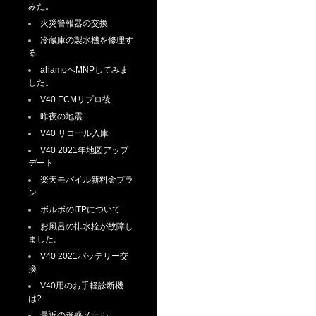
みた。
火災警報器の交換
冷蔵庫の製氷機を修理す
る
ahamoへMNPしてみま
した。
V40 ECMリプロ後
昨夜の地震
V40 リコール入庫
V40 2021年地図アップ
デート
楽天モバイル新料金プラ
ン
ボルボのITPについて
お風呂の排水栓が故障し
ました。
V40 2021バッテリー交
換
V40用のお手軽診断機
は?
最近の迷惑メール